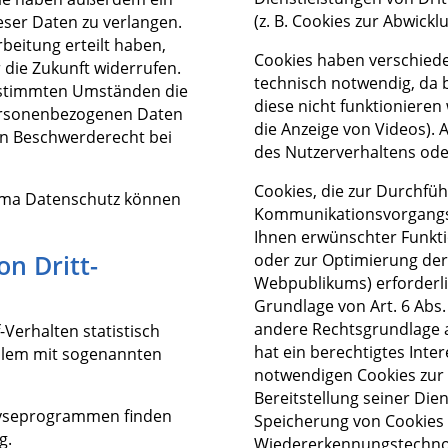
(z. B. Cookies zur Abwick
eser Daten zu verlangen.
beitung erteilt haben,
Cookies haben verschiede
r die Zukunft widerrufen.
technisch notwendig, da
estimmten Umständen die
diese nicht funktionieren
personenbezogenen Daten
die Anzeige von Videos).
in Beschwerderecht bei
des Nutzerverhaltens od
Cookies, die zur Durchfü
ema Datenschutz können
Kommunikationsvorgangs, 
Ihnen erwünschter Funktio
on Dritt­
oder zur Optimierung der
Webpublikums) erforderli
Grundlage von Art. 6 Abs. 
andere Rechtsgrundlage 
Verhalten statistisch
hat ein berechtigtes Inte
allem mit sogenannten
notwendigen Cookies zur 
Bereitstellung seiner Dien
alyseprogrammen finden
Speicherung von Cookies
g.
Wiedererkennungstechnolo