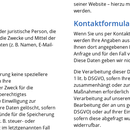
seiner Website – hierzu m
werden.
Kontaktformula
der juristische Person, die
Wenn Sie uns per Kontak
die Zwecke und Mittel der
werden Ihre Angaben aus 
n (z. B. Namen, E-Mail-
Ihnen dort angegebenen 
Anfrage und für den Fall 
Diese Daten geben wir nic
Die Verarbeitung dieser D
rung keine speziellere
1 lit. b DSGVO, sofern Ihr
 Ihre
zusammenhängt oder zur 
r Zweck für die
Maßnahmen erforderlich is
berechtigtes
Verarbeitung auf unserem
Einwilligung zur
Bearbeitung der an uns ger
re Daten gelöscht, sofern
DSGVO) oder auf Ihrer Einw
ründe für die Speicherung
sofern diese abgefragt wur
 B. steuer- oder
widerrufbar.
 im letztgenannten Fall