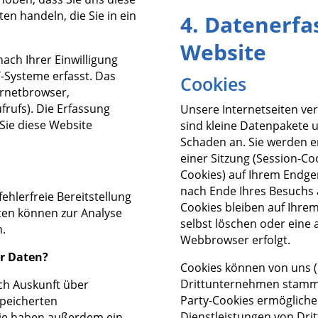
ten handeln, die Sie in ein
4. Datenerfa
Website
ch Ihrer Einwilligung
-Systeme erfasst. Das
Cookies
ternetbrowser,
frufs). Die Erfassung
Unsere Internetseiten ve
 Sie diese Website
sind kleine Datenpakete 
Schaden an. Sie werden 
einer Sitzung (Session-C
Cookies) auf Ihrem Endge
nach Ende Ihres Besuchs
ehlerfreie Bereitstellung
Cookies bleiben auf Ihrem
ten können zur Analyse
selbst löschen oder eine
n.
Webbrowser erfolgt.
er Daten?
Cookies können von uns (F
Drittunternehmen stammen
ich Auskunft über
Party-Cookies ermögliche
speicherten
Dienstleistungen von Dr
Sie haben außerdem ein