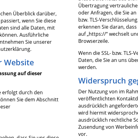
Übertragung vertraulicher
oder Anfragen, die Sie an
achen Überblick darüber,
bzw. TLS-Verschlüsselung
assiert, wenn Sie diese
erkennen Sie daran, dass 
en sind alle Daten, mit
auf „https://“ wechselt u
 können. Ausführliche
Browserzeile.
ntnehmen Sie unserer
utzerklärung.
Wenn die SSL- bzw. TLS-Ve
Daten, die Sie an uns übe
r Website
werden.
assung auf dieser
Widerspruch ge
Der Nutzung von im Rahm
 erfolgt durch den
veröffentlichten Kontakt
können Sie dem Abschnitt
ausdrücklich angeforder
ieser
wird hiermit widersproche
ausdrücklich rechtliche S
Zusendung von Werbeinfo
vor.
oben, dass Sie uns diese