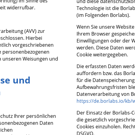
printing) im Sinne des
und diese datenschutzkon
eit widerrufbar.
Technologie ist die Bor
(im Folgenden Borlabs).
Wenn Sie unsere Website b
rarbeitung (AVV) zur
Ihrem Browser gespeichert
schlossen. Hierbei
Einwilligungen oder der W
htlich vorgeschriebenen
werden. Diese Daten werd
die personenbezogenen
Cookie weitergegeben.
h unseren Weisungen und
Die erfassten Daten werde
auffordern bzw. das Borl
ise und
für die Datenspeicherung 
Aufbewahrungsfristen ble
n
Datenverarbeitung von Bo
https://de.borlabs.io/kb/
Der Einsatz der Borlabs-
chutz Ihrer persönlichen
die gesetzlich vorgeschri
ersonenbezogenen Daten
Cookies einzuholen. Rechtsg
lichen
DSGVO.