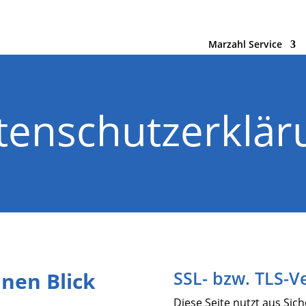
Marzahl Service
tenschutzerklär
SSL- bzw. TLS-V
inen Blick
Diese Seite nutzt aus Si