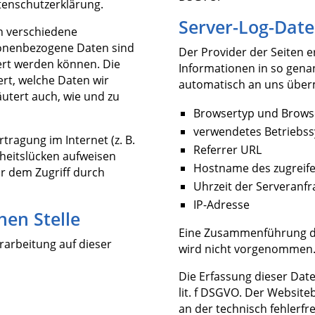
tenschutzerklärung.
Server-Log-Date
n verschiedene
onenbezogene Daten sind
Der Provider der Seiten 
iert werden können. Die
Informationen in so gena
rt, welche Daten wir
automatisch an uns übermi
äutert auch, wie und zu
Browsertyp und Brows
verwendetes Betriebs
tragung im Internet (z. B.
Referrer URL
rheitslücken aufweisen
Hostname des zugreif
or dem Zugriff durch
Uhrzeit der Serveranfr
IP-Adresse
hen Stelle
Eine Zusammenführung di
erarbeitung auf dieser
wird nicht vorgenommen
Die Erfassung dieser Date
lit. f DSGVO. Der Website
an der technisch fehlerfr