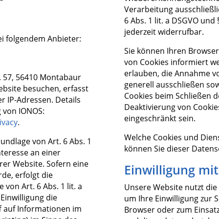
Verarbeitung ausschließli
6 Abs. 1 lit. a DSGVO und §
jederzeit widerrufbar.
ei folgendem Anbieter:
Sie können Ihren Browser 
von Cookies informiert we
erlauben, die Annahme vo
r. 57, 56410 Montabaur
generell ausschließen so
bsite besuchen, erfasst
Cookies beim Schließen de
er IP-Adressen. Details
Deaktivierung von Cookies
g von IONOS:
eingeschränkt sein.
ivacy
.
Welche Cookies und Diens
ndlage von Art. 6 Abs. 1
können Sie dieser Daten
nteresse an einer
rer Website. Sofern eine
Einwilligung mi
de, erfolgt die
von Art. 6 Abs. 1 lit. a
Unsere Website nutzt die
Einwilligung die
um Ihre Einwilligung zur
f auf Informationen im
Browser oder zum Einsat